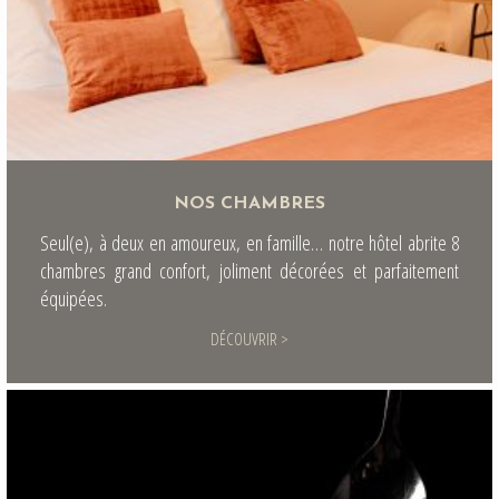
NOS CHAMBRES
Seul(e), à deux en amoureux, en famille… notre hôtel abrite 8
chambres grand confort, joliment décorées et parfaitement
équipées.
DÉCOUVRIR >