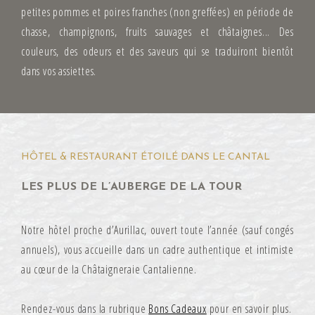
petites pommes et poires franches (non greffées) en période de
chasse, champignons, fruits sauvages et châtaignes... Des
couleurs, des odeurs et des saveurs qui se traduiront bientôt
dans vos assiettes.
HÔTEL & RESTAURANT ÉTOILÉ DANS LE CANTAL
LES PLUS DE L’AUBERGE DE LA TOUR
Notre hôtel proche d’Aurillac, ouvert toute l’année (sauf congés
annuels), vous accueille dans un cadre authentique et intimiste
au cœur de la Châtaigneraie Cantalienne.
Rendez-vous dans la rubrique
Bons Cadeaux
pour en savoir plus.