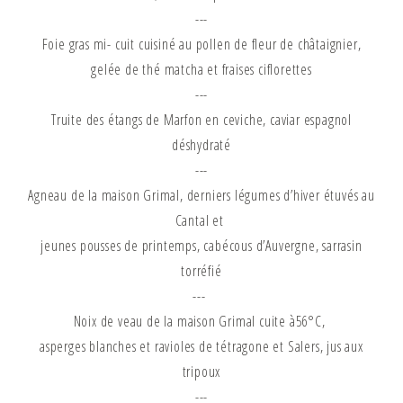
---
Foie gras mi- cuit cuisiné au pollen de fleur de châtaignier,
gelée de thé matcha et fraises ciflorettes
---
Truite des étangs de Marfon en ceviche, caviar espagnol
déshydraté
---
Agneau de la maison Grimal, derniers légumes d’hiver étuvés au
Cantal et
jeunes pousses de printemps, cabécous d’Auvergne, sarrasin
torréfié
---
Noix de veau de la maison Grimal cuite à56°C,
asperges blanches et ravioles de tétragone et Salers, jus aux
tripoux
---