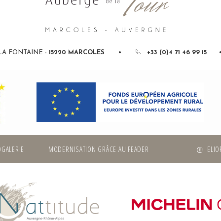
LA FONTAINE
-
15220
MARCOLES
•
+33 (0)4 71 46 99 15
OGALERIE
MODERNISATION GRÂCE AU FEADER
ELIO