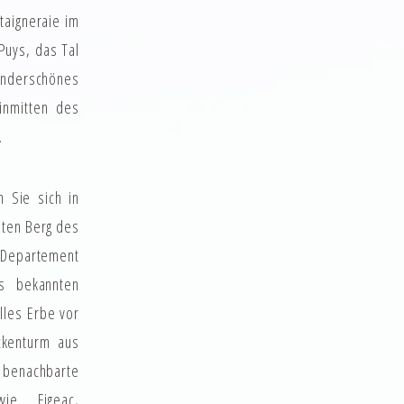
taigneraie im
Puys, das Tal
underschönes
inmitten des
.
 Sie sich in
ten Berg des
m Departement
s bekannten
lles Erbe vor
ckenturm aus
 benachbarte
 wie Figeac,