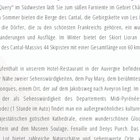
uery" im Südwesten lädt Sie zum süßen Farniente im Gebiet Châ
Im Sommer bieten die Berge des Cantal, die Gebirgskette von Les 
 die Dörfer, die zu den schönsten Frankreichs gehören, ein w
anderungen und Ausflüge. Im Winter bietet der Skiort Lioran 
des Cantal-Massivs 44 Skipisten mit einer Gesamtlänge von 60 km
ufenthalt in unserem Hotel-Restaurant in der Auvergne befinden
er Nähe zweier Sehenswürdigkeiten, dem Puy Mary, dem berühmtes
Conques, einem Ort, der auf dem Jakobsweg nach Aveyron liegt. I
n der als Sehenswürdigkeit des Departements Midi-Pyrénée
ez (1 Stunde im Auto) findet man ein außergewöhnliches kulture
ajestätischen gotischen Kathedrale, einem wunderschönen Glo
tein und den Museen Soulage, Fenaille und Denys Puech. Das
 Lot bietet zahlreiche Naturschätze und sehenswerte Orte,