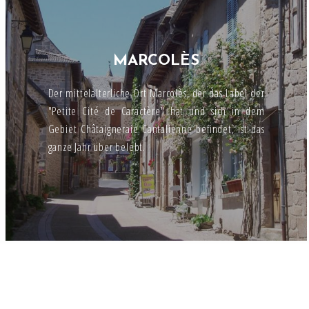
MARCOLÈS
Der mittelalterliche Ort Marcolès, der das Label der
"Petite Cité de Caractère" hat und sich in dem
Gebiet Châtaigneraie Cantalienne befindet, ist das
ganze Jahr über belebt.